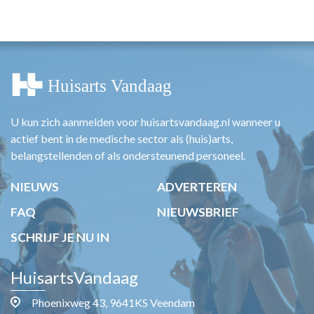
HUISARTSENPOST
PRAKTIJKZAKEN
TARIEVEN
VPHUISARTSEN
MEDISCHE VAKHANDEL
INLOGGEN
REGISTRATIE
U kun zich aanmelden voor huisartsvandaag.nl wanneer u
actief bent in de medische sector als (huis)arts,
belangstellenden of als ondersteunend personeel.
NIEUWS
ADVERTEREN
FAQ
NIEUWSBRIEF
SCHRIJF JE NU IN
HuisartsVandaag
Phoenixweg 43, 9641KS Veendam