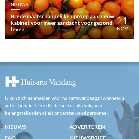
HUISARTSENPOST
NIEUWS
PRAKTIJKZAKEN
Brede maatschappelijke oproep aan nieuw
TARIEVEN
21
kabinet voor meer aandacht voor gezond
VPHUISARTSEN
NOV
leven
MEDISCHE VAKHANDEL
INLOGGEN
REGISTRATIE
U kun zich aanmelden voor huisartsvandaag.nl wanneer u
actief bent in de medische sector als (huis)arts,
belangstellenden of als ondersteunend personeel.
NIEUWS
ADVERTEREN
FAQ
NIEUWSBRIEF