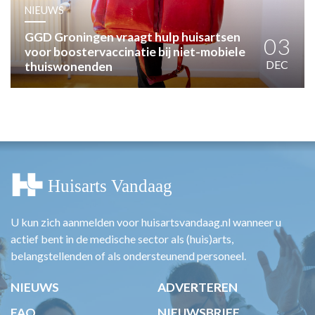
HUISARTSENPOST
NIEUWS
PRAKTIJKZAKEN
GGD Groningen vraagt hulp huisartsen
TARIEVEN
03
voor boostervaccinatie bij niet-mobiele
VPHUISARTSEN
DEC
thuiswonenden
MEDISCHE VAKHANDEL
INLOGGEN
REGISTRATIE
U kun zich aanmelden voor huisartsvandaag.nl wanneer u
actief bent in de medische sector als (huis)arts,
belangstellenden of als ondersteunend personeel.
NIEUWS
ADVERTEREN
FAQ
NIEUWSBRIEF