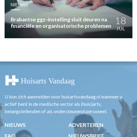
HUISARTSENPOST
NIEUWS
PRAKTIJKZAKEN
TARIEVEN
18
Brabantse ggz-instelling sluit deuren na
financiële en organisatorische problemen
VPHUISARTSEN
JUL
MEDISCHE VAKHANDEL
INLOGGEN
REGISTRATIE
U kun zich aanmelden voor huisartsvandaag.nl wanneer u
actief bent in de medische sector als (huis)arts,
belangstellenden of als ondersteunend personeel.
NIEUWS
ADVERTEREN
FAQ
NIEUWSBRIEF