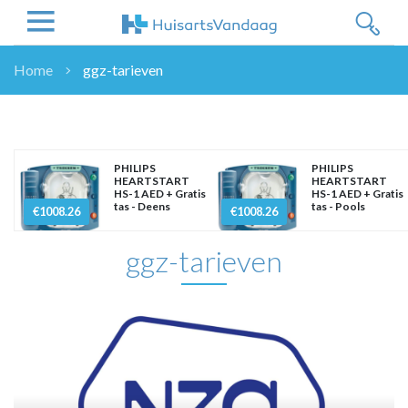
Home
ggz-tarieven
NIEUWS
NIEUWS
OVERHEID
PHILIPS
PHILIPS
WETENSCHAP
HEARTSTART
HEARTSTART
HS-1 AED + Gratis
HS-1 AED + Gratis
ZORGVERZEKERAARS
tas - Deens
tas - Pools
€1008.26
€1008.26
ICT
ggz-tarieven
NASCHOLINGEN
DOSSIER
ENQUÊTES
NHG
LHV
OPINIE