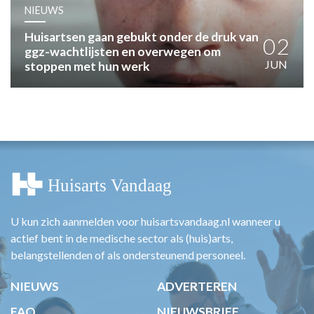
HUISARTSENPOST
NIEUWS
PRAKTIJKZAKEN
Huisartsen gaan gebukt onder de druk van
TARIEVEN
02
ggz-wachtlijsten en overwegen om
VPHUISARTSEN
JUN
stoppen met hun werk
MEDISCHE VAKHANDEL
INLOGGEN
REGISTRATIE
U kun zich aanmelden voor huisartsvandaag.nl wanneer u
actief bent in de medische sector als (huis)arts,
belangstellenden of als ondersteunend personeel.
NIEUWS
ADVERTEREN
FAQ
NIEUWSBRIEF