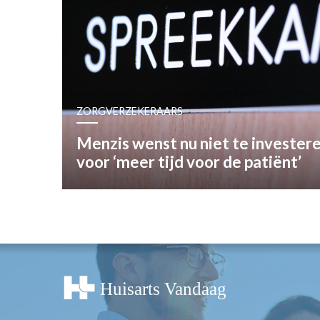
OPINIE
HUISARTSENP
PRAKTIJKZAK
TARIEVEN
VPHUISARTSE
ZORGVERZEKERAARS
MEDISCHE VAKH
INLOGGEN
Menzis wenst nu niet te investere
REGISTRATIE
voor ‘meer tijd voor de patiënt’