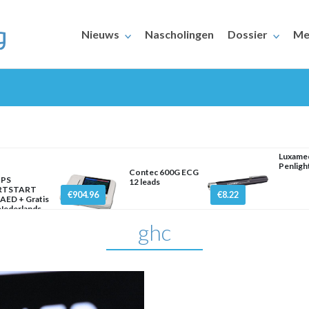
Nieuws
Nascholingen
Dossier
Me
Luxame
Penlight
Contec 600G ECG
IPS
12 leads
ERAARS
RTSTART
€904.96
€8.22
AED + Gratis
 Nederlands
ghc