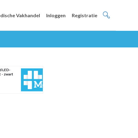
dische Vakhandel
Inloggen
Registratie
d LED-
 - zwart