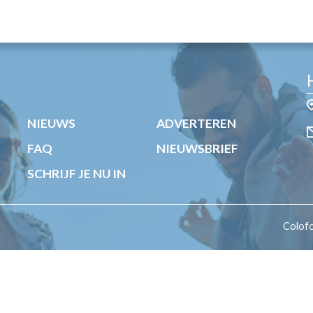
OST
EN
N
ANDEL
NIEUWS
ADVERTEREN
FAQ
NIEUWSBRIEF
SCHRIJF JE NU IN
Colof