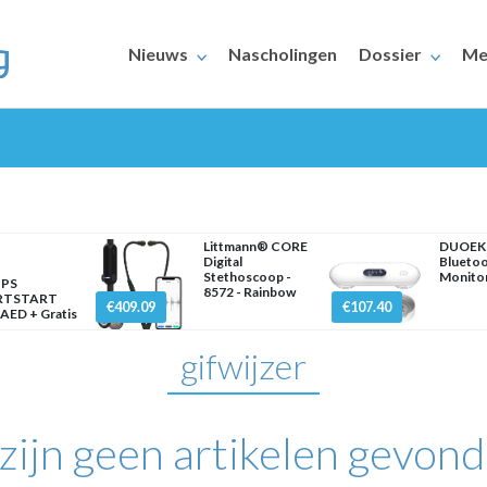
Nieuws
Nascholingen
Dossier
Me
Littmann® CORE
DUOEK
Digital
Blueto
Stethoscoop -
Monito
IPS
8572 - Rainbow
ERAARS
RTSTART
€409.09
€107.40
AED + Gratis
gifwijzer
 zijn geen artikelen gevond