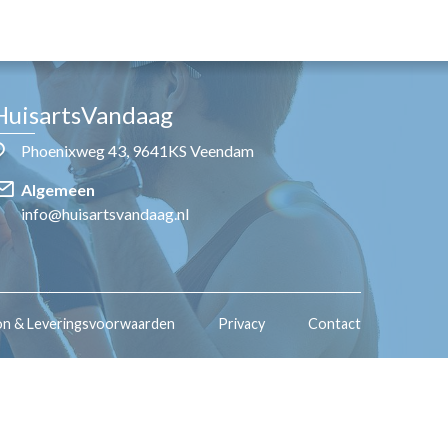
HuisartsVandaag
Phoenixweg 43, 9641KS Veendam
Algemeen
info@huisartsvandaag.nl
on & Leveringsvoorwaarden
Privacy
Contact