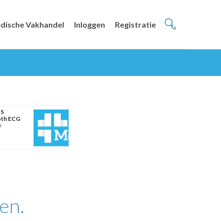
dische Vakhandel
Inloggen
Registratie
 S
oth ECG
r
en.