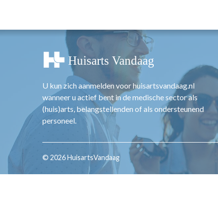
OPINIE
HUISARTSENP
PRAKTIJKZAK
TARIEVEN
VPHUISARTSE
MEDISCHE VAKH
U kun zich aanmelden voor huisartsvandaag.nl
INLOGGEN
wanneer u actief bent in de medische sector als
REGISTRATIE
(huis)arts, belangstellenden of als ondersteunend
personeel.
© 2026 HuisartsVandaag