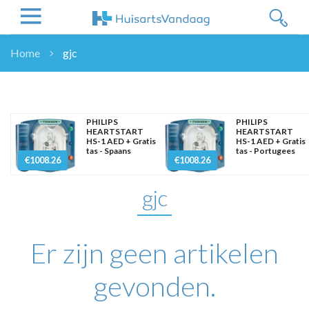
Home
gjc
NIEUWS
NIEUWS
OVERHEID
PHILIPS
PHILIPS
HEARTSTART
HEARTSTART
WETENSCHAP
HS-1 AED + Gratis
HS-1 AED + Gratis
tas - Spaans
tas - Portugees
ZORGVERZEKERAARS
€1008.26
€1008.26
ICT
gjc
NASCHOLINGEN
DOSSIER
ENQUÊTES
Er zijn geen artikelen
NHG
LHV
gevonden.
OPINIE