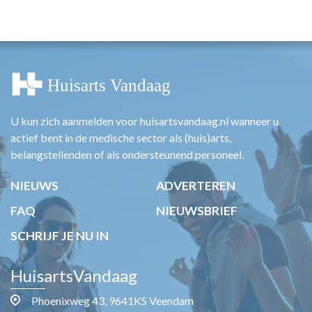
HUISARTSENPOST
PRAKTIJKZAKEN
TARIEVEN
VPHUISARTSEN
MEDISCHE VAKHANDEL
INLOGGEN
REGISTRATIE
U kun zich aanmelden voor huisartsvandaag.nl wanneer u
actief bent in de medische sector als (huis)arts,
belangstellenden of als ondersteunend personeel.
NIEUWS
ADVERTEREN
FAQ
NIEUWSBRIEF
SCHRIJF JE NU IN
HuisartsVandaag
Phoenixweg 43, 9641KS Veendam