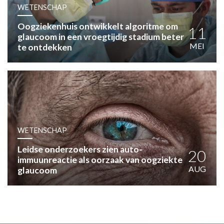
HUISARTSENPOST
WETENSCHAP
PRAKTIJKZAKEN
Oogziekenhuis ontwikkelt algoritme om
TARIEVEN
11
glaucoom in een vroegtijdig stadium beter
VPHUISARTSEN
MEI
te ontdekken
MEDISCHE VAKHANDEL
INLOGGEN
REGISTRATIE
WETENSCHAP
Leidse onderzoekers zien auto-
20
immuunreactie als oorzaak van oogziekte
AUG
glaucoom