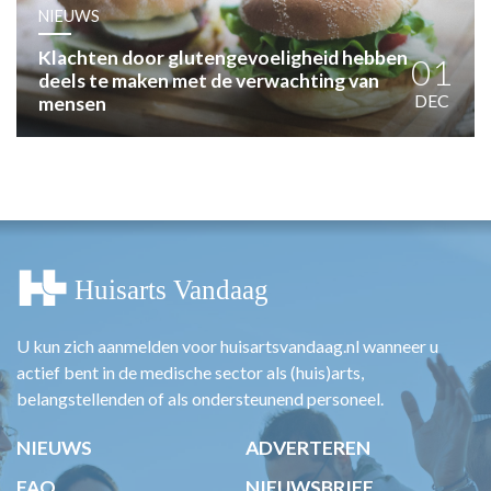
HUISARTSENPOST
NIEUWS
PRAKTIJKZAKEN
Klachten door glutengevoeligheid hebben
TARIEVEN
01
deels te maken met de verwachting van
VPHUISARTSEN
DEC
mensen
MEDISCHE VAKHANDEL
INLOGGEN
REGISTRATIE
U kun zich aanmelden voor huisartsvandaag.nl wanneer u
actief bent in de medische sector als (huis)arts,
belangstellenden of als ondersteunend personeel.
NIEUWS
ADVERTEREN
FAQ
NIEUWSBRIEF