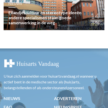
HUISARTSENPOST
NIEUWS
PRAKTIJKZAKEN
Eilandjescultuur en stereotype ideeën
TARIEVEN
14
andere specialismen staan goede
VPHUISARTSEN
JUN
samenwerking in de weg
MEDISCHE VAKHANDEL
INLOGGEN
REGISTRATIE
U kun zich aanmelden voor huisartsvandaag.nl wanneer u
actief bent in de medische sector als (huis)arts,
belangstellenden of als ondersteunend personeel.
NIEUWS
ADVERTEREN
FAQ
NIEUWSBRIEF