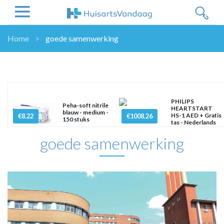
Home
goede samenwerking
NIEUWS
NIEUWS
OVERHEID
WETENSCHAP
PHILIPS
Peha-soft nitrile
HEARTSTART
ZORGVERZEKERAARS
blauw - medium -
HS-1 AED + Gratis
€8.22
€1008.26
150 stuks
tas - Nederlands
ICT
goede samenwerking
NASCHOLINGEN
DOSSIER
ENQUÊTES
NHG
LHV
OPINIE