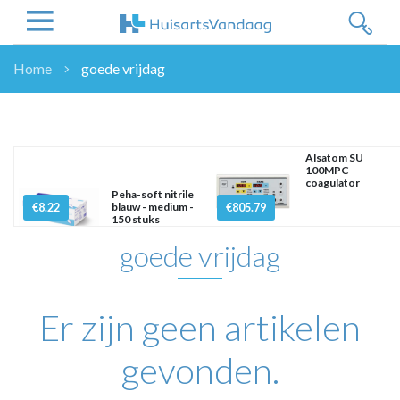
Home
goede vrijdag
NIEUWS
NIEUWS
OVERHEID
Alsatom SU
100MPC
WETENSCHAP
coagulator
Peha-soft nitrile
ZORGVERZEKERAARS
€8.22
blauw - medium -
€805.79
150 stuks
ICT
goede vrijdag
NASCHOLINGEN
DOSSIER
ENQUÊTES
Er zijn geen artikelen
NHG
LHV
gevonden.
OPINIE