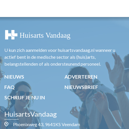
HUISARTSENPOST
PRAKTIJKZAKEN
TARIEVEN
VPHUISARTSEN
MEDISCHE VAKHANDEL
INLOGGEN
REGISTRATIE
U kun zich aanmelden voor huisartsvandaag.nl wanneer u
actief bent in de medische sector als (huis)arts,
belangstellenden of als ondersteunend personeel.
NIEUWS
ADVERTEREN
FAQ
NIEUWSBRIEF
SCHRIJF JE NU IN
HuisartsVandaag
Phoenixweg 43, 9641KS Veendam