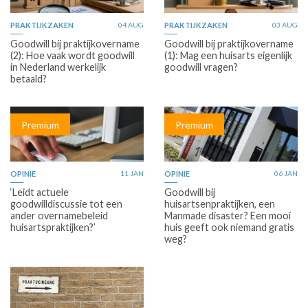
PRAKTIJKZAKEN
04 AUG
PRAKTIJKZAKEN
03 AUG
Goodwill bij praktijkovername
Goodwill bij praktijkovername
(2): Hoe vaak wordt goodwill
(1): Mag een huisarts eigenlijk
in Nederland werkelijk
goodwill vragen?
betaald?
Premium
Premium
OPINIE
11 JAN
OPINIE
06 JAN
‘Leidt actuele
Goodwill bij
goodwilldiscussie tot een
huisartsenpraktijken, een
ander overnamebeleid
Manmade disaster? Een mooi
huisartspraktijken?’
huis geeft ook niemand gratis
weg?