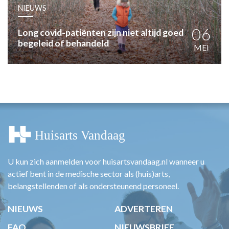
HUISARTSENPOST
NIEUWS
PRAKTIJKZAKEN
TARIEVEN
06
Long covid-patiënten zijn niet altijd goed
begeleid of behandeld
VPHUISARTSEN
MEI
MEDISCHE VAKHANDEL
INLOGGEN
REGISTRATIE
U kun zich aanmelden voor huisartsvandaag.nl wanneer u
actief bent in de medische sector als (huis)arts,
belangstellenden of als ondersteunend personeel.
NIEUWS
ADVERTEREN
FAQ
NIEUWSBRIEF