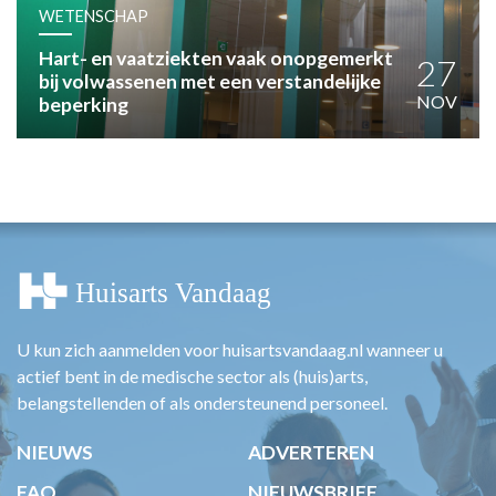
HUISARTSENPOST
WETENSCHAP
PRAKTIJKZAKEN
Hart- en vaatziekten vaak onopgemerkt
TARIEVEN
27
bij volwassenen met een verstandelijke
VPHUISARTSEN
NOV
beperking
MEDISCHE VAKHANDEL
INLOGGEN
REGISTRATIE
U kun zich aanmelden voor huisartsvandaag.nl wanneer u
actief bent in de medische sector als (huis)arts,
belangstellenden of als ondersteunend personeel.
NIEUWS
ADVERTEREN
FAQ
NIEUWSBRIEF