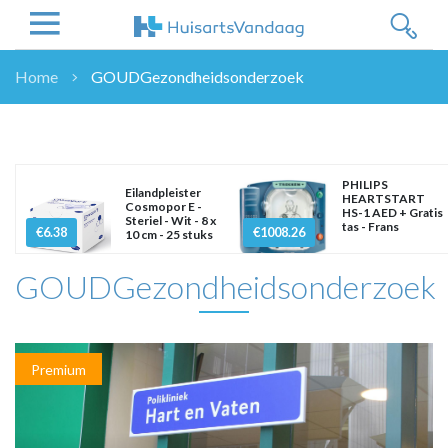
Home
GOUDGezondheidsonderzoek
NIEUWS
NIEUWS
OVERHEID
PHILIPS
Eilandpleister
WETENSCHAP
HEARTSTART
Cosmopor E -
HS-1 AED + Gratis
Steriel - Wit - 8 x
ZORGVERZEKERAARS
tas - Frans
€6.38
€1008.26
10 cm - 25 stuks
ICT
GOUDGezondheidsonderzoek
NASCHOLINGEN
DOSSIER
ENQUÊTES
NHG
Premium
LHV
OPINIE