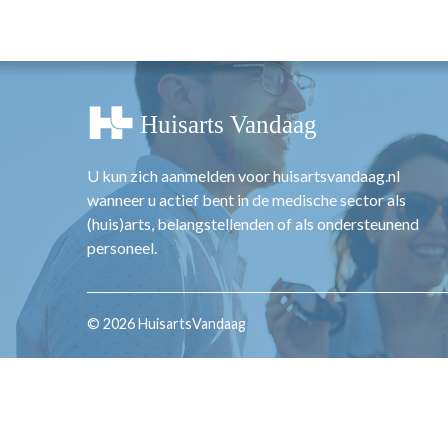
OPINIE
HUISARTSENP
PRAKTIJKZAK
TARIEVEN
VPHUISARTSE
MEDISCHE VAKH
U kun zich aanmelden voor huisartsvandaag.nl
INLOGGEN
wanneer u actief bent in de medische sector als
REGISTRATIE
(huis)arts, belangstellenden of als ondersteunend
personeel.
© 2026 HuisartsVandaag