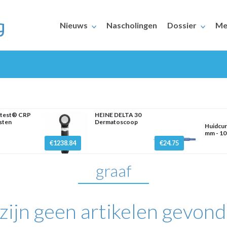
Nieuws
Nascholingen
Dossier
Me
rtest® CRP
HEINE DELTA 30
sten
Dermatoscoop
Huidcur
mm - 10
ERAARS
€1238.84
€24.75
graaf
 zijn geen artikelen gevond