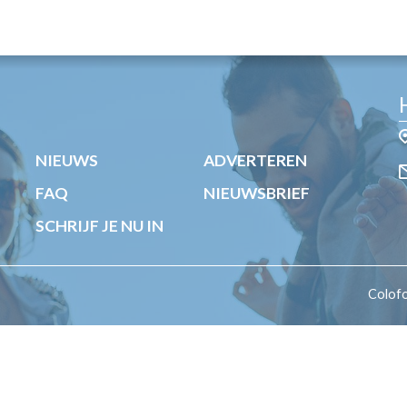
OST
EN
N
ANDEL
NIEUWS
ADVERTEREN
FAQ
NIEUWSBRIEF
SCHRIJF JE NU IN
Colof