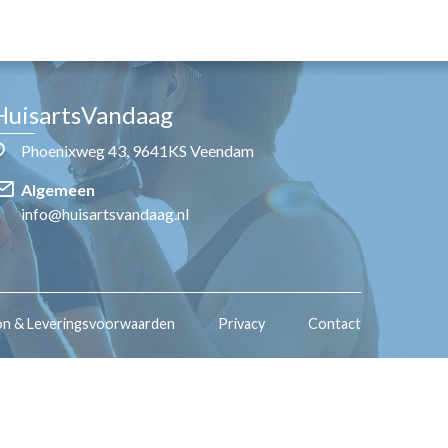
HuisartsVandaag
Phoenixweg 43, 9641KS Veendam
Algemeen
info@huisartsvandaag.nl
on & Leveringsvoorwaarden
Privacy
Contact