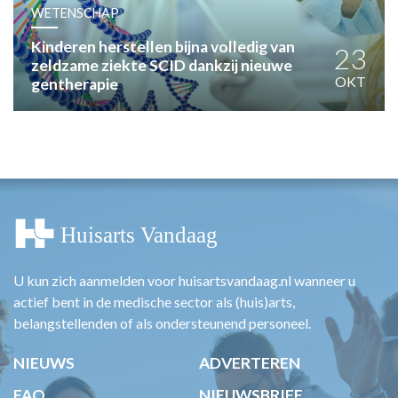
HUISARTSENPOST
WETENSCHAP
PRAKTIJKZAKEN
Kinderen herstellen bijna volledig van
TARIEVEN
23
zeldzame ziekte SCID dankzij nieuwe
VPHUISARTSEN
OKT
gentherapie
MEDISCHE VAKHANDEL
INLOGGEN
REGISTRATIE
U kun zich aanmelden voor huisartsvandaag.nl wanneer u
actief bent in de medische sector als (huis)arts,
belangstellenden of als ondersteunend personeel.
NIEUWS
ADVERTEREN
FAQ
NIEUWSBRIEF