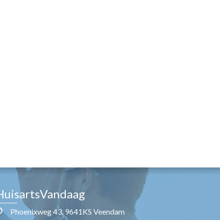
HuisartsVandaag
Phoenixweg 43, 9641KS Veendam