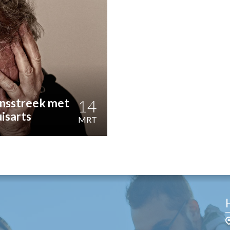
OST
EN
N
ANDEL
ensstreek met
14
isarts
MRT