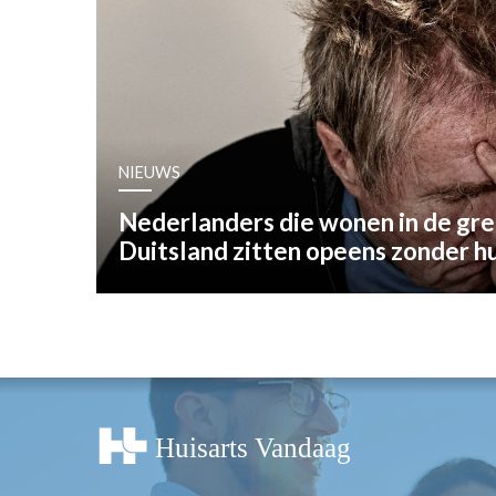
OPINIE
HUISARTSENP
PRAKTIJKZAK
TARIEVEN
VPHUISARTSE
NIEUWS
MEDISCHE VAKH
INLOGGEN
Nederlanders die wonen in de gr
REGISTRATIE
Duitsland zitten opeens zonder hu