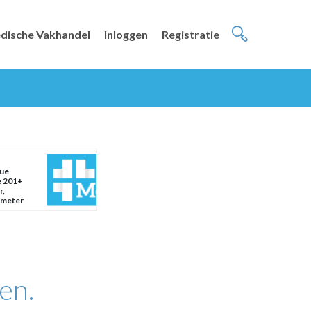
dische Vakhandel
Inloggen
Registratie
ue
e 201+
r,
emeter
en.