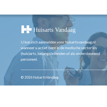
OPINIE
HUISARTSENP
PRAKTIJKZAK
TARIEVEN
VPHUISARTSE
MEDISCHE VAKH
U kun zich aanmelden voor huisartsvandaag.nl
INLOGGEN
wanneer u actief bent in de medische sector als
REGISTRATIE
(huis)arts, belangstellenden of als ondersteunend
personeel.
© 2026 HuisartsVandaag