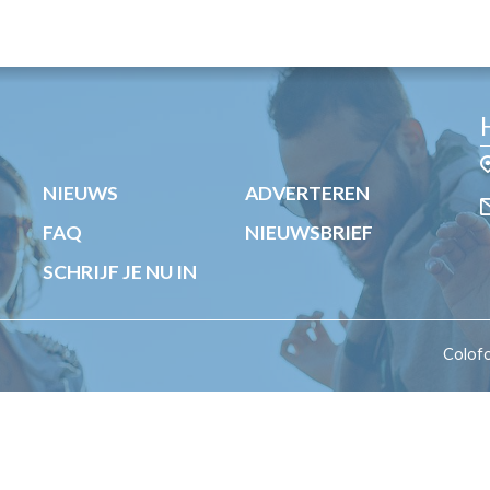
OST
EN
N
ANDEL
NIEUWS
ADVERTEREN
FAQ
NIEUWSBRIEF
SCHRIJF JE NU IN
Colof