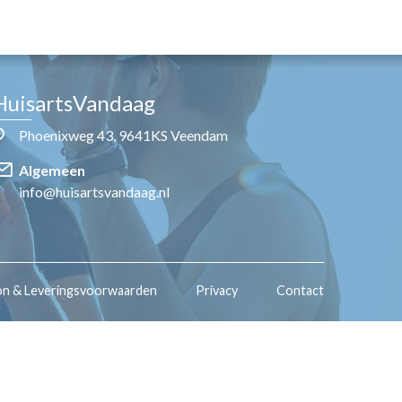
HuisartsVandaag
Phoenixweg 43, 9641KS Veendam
Algemeen
info@huisartsvandaag.nl
on & Leveringsvoorwaarden
Privacy
Contact