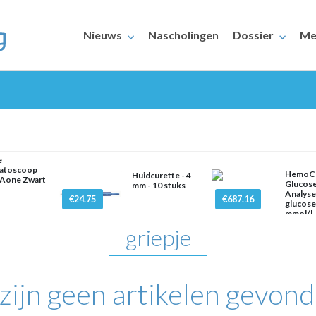
Nieuws
Nascholingen
Dossier
Me
e
atoscoop
HemoC
Huidcurette - 4
Aone Zwart
Glucos
mm - 10 stuks
ERAARS
Analyse
€24.75
€687.16
glucos
mmol/l
griepje
 zijn geen artikelen gevond