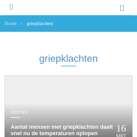
Home
griepklachten
NIEUWS
NIEUWS
OVERHEID
griepklachten
WETENSCHAP
ZORGVERZEKERAARS
ICT
NASCHOLINGEN
DOSSIER
ENQUÊTES
NHG
NIEUWS
LHV
16
Aantal mensen met griepklachten daalt
OPINIE
snel nu de temperaturen oplopen
MRT