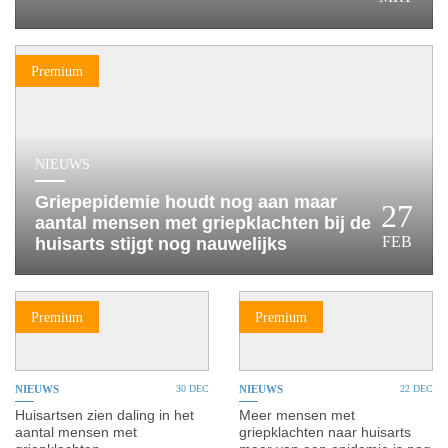
HUISARTSENPOST
PRAKTIJKZAKEN
TARIEVEN
Premium
VPHUISARTSEN
MEDISCHE VAKHANDEL
INLOGGEN
NIEUWS
REGISTRATIE
Griepepidemie houdt nog aan maar aantal
27
mensen met griepklachten bij de huisarts
FEB
stijgt nog nauwelijks
Premium
Premium
NIEUWS
30 DEC
NIEUWS
22 DEC
Huisartsen zien daling in het
Meer mensen met
aantal mensen met
griepklachten naar huisarts