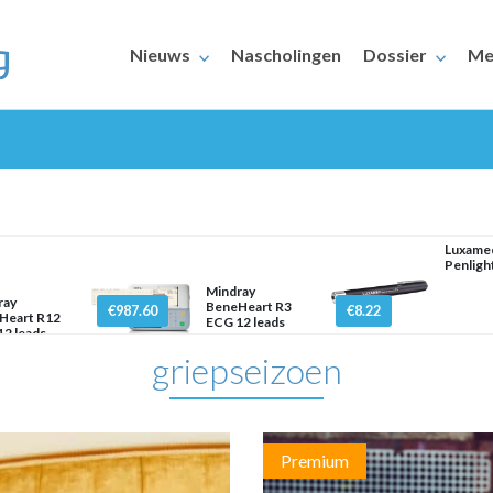
Nieuws
Nascholingen
Dossier
Me
Luxame
Penlight
Mindray
ERAARS
ray
BeneHeart R3
€987.60
€8.22
Heart R12
ECG 12 leads
2 leads
griepseizoen
Premium