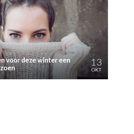
n voor deze winter een
13
eizoen
OKT