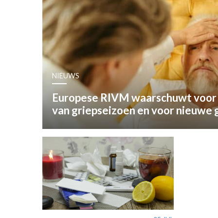
OPINIE
HUISARTSENP
PRAKTIJKZAK
TARIEVEN
VPHUISARTSE
NIEUWS
MEDISCHE VAKH
INLOGGEN
Europese RIVM waarschuwt voor 
REGISTRATIE
van griepseizoen en voor nieuwe 