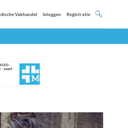
dische Vakhandel
Inloggen
Registratie
d LED-
 - zwart