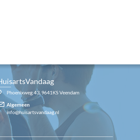
HuisartsVandaag
Phoenixweg 43, 9641KS Veendam
Algemeen
info@huisartsvandaag.nl