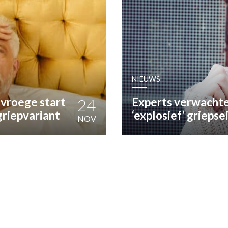
OST
EN
N
NIEUWS
ANDEL
vroege start
24
Experts verwachte
griepvariant
‘explosief’ grieps
NOV