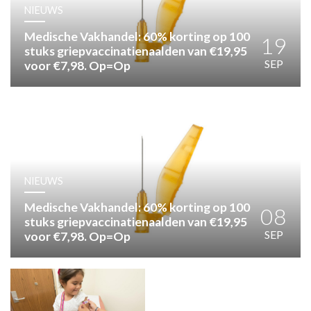
HUISARTSENPOST
NIEUWS
PRAKTIJKZAKEN
Medische Vakhandel: 60% korting op 100
TARIEVEN
19
stuks griepvaccinatienaalden van €19,95
VPHUISARTSEN
SEP
voor €7,98. Op=Op
MEDISCHE VAKHANDEL
INLOGGEN
REGISTRATIE
NIEUWS
Medische Vakhandel: 60% korting op 100
08
stuks griepvaccinatienaalden van €19,95
SEP
voor €7,98. Op=Op