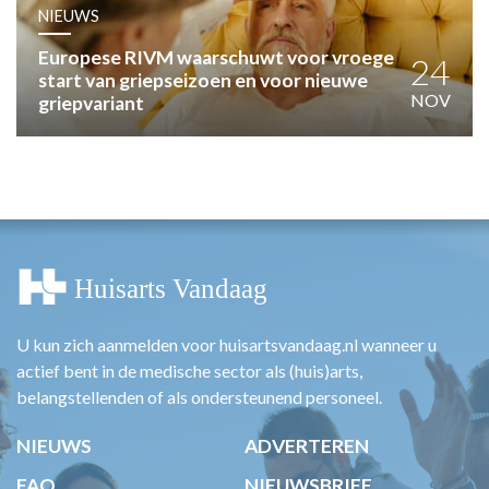
HUISARTSENPOST
NIEUWS
PRAKTIJKZAKEN
Europese RIVM waarschuwt voor vroege
TARIEVEN
24
start van griepseizoen en voor nieuwe
VPHUISARTSEN
NOV
griepvariant
MEDISCHE VAKHANDEL
INLOGGEN
REGISTRATIE
U kun zich aanmelden voor huisartsvandaag.nl wanneer u
actief bent in de medische sector als (huis)arts,
belangstellenden of als ondersteunend personeel.
NIEUWS
ADVERTEREN
FAQ
NIEUWSBRIEF