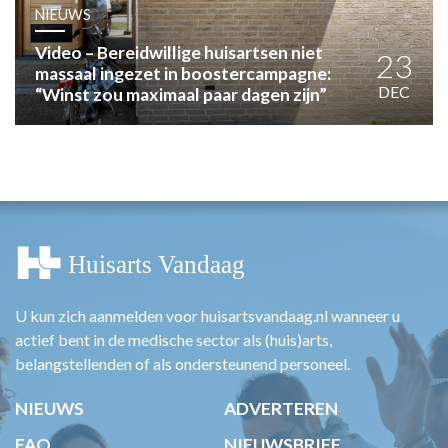
HUISARTSENPOST
NIEUWS
PRAKTIJKZAKEN
Video – Bereidwillige huisartsen niet
TARIEVEN
23
massaal ingezet in boostercampagne:
VPHUISARTSEN
DEC
“Winst zou maximaal paar dagen zijn”
MEDISCHE VAKHANDEL
INLOGGEN
REGISTRATIE
U kun zich aanmelden voor huisartsvandaag.nl wanneer u
actief bent in de medische sector als (huis)arts,
belangstellenden of als ondersteunend personeel.
NIEUWS
ADVERTEREN
FAQ
NIEUWSBRIEF