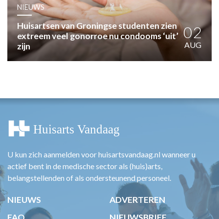
HUISARTSENPOST
NIEUWS
PRAKTIJKZAKEN
Huisartsen van Groningse studenten zien
TARIEVEN
02
extreem veel gonorroe nu condooms ‘uit’
VPHUISARTSEN
AUG
zijn
MEDISCHE VAKHANDEL
INLOGGEN
REGISTRATIE
U kun zich aanmelden voor huisartsvandaag.nl wanneer u
actief bent in de medische sector als (huis)arts,
belangstellenden of als ondersteunend personeel.
NIEUWS
ADVERTEREN
FAQ
NIEUWSBRIEF