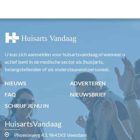
HUISARTSENPOST
PRAKTIJKZAKEN
TARIEVEN
VPHUISARTSEN
MEDISCHE VAKHANDEL
INLOGGEN
REGISTRATIE
U kun zich aanmelden voor huisartsvandaag.nl wanneer u
actief bent in de medische sector als (huis)arts,
belangstellenden of als ondersteunend personeel.
NIEUWS
ADVERTEREN
FAQ
NIEUWSBRIEF
SCHRIJF JE NU IN
HuisartsVandaag
Phoenixweg 43, 9641KS Veendam