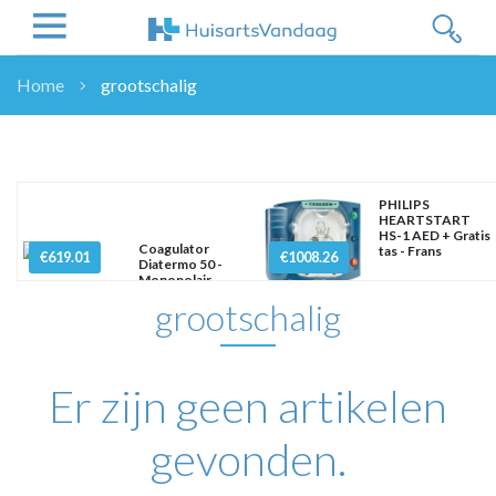
Home
grootschalig
NIEUWS
NIEUWS
OVERHEID
PHILIPS
WETENSCHAP
HEARTSTART
HS-1 AED + Gratis
ZORGVERZEKERAARS
Coagulator
tas - Frans
€619.01
€1008.26
Diatermo 50 -
ICT
Monopolair
grootschalig
NASCHOLINGEN
DOSSIER
ENQUÊTES
Er zijn geen artikelen
NHG
LHV
gevonden.
OPINIE