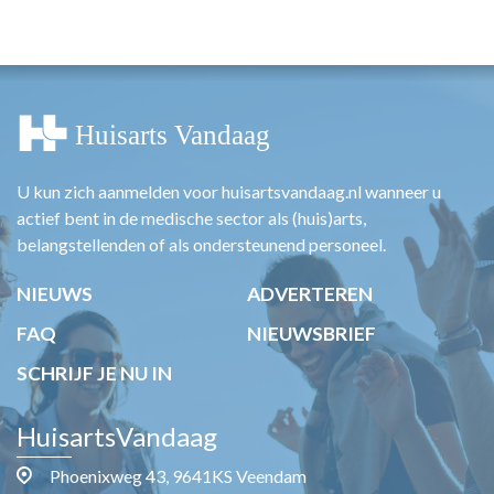
HUISARTSENPOST
PRAKTIJKZAKEN
TARIEVEN
VPHUISARTSEN
MEDISCHE VAKHANDEL
INLOGGEN
REGISTRATIE
U kun zich aanmelden voor huisartsvandaag.nl wanneer u
actief bent in de medische sector als (huis)arts,
belangstellenden of als ondersteunend personeel.
NIEUWS
ADVERTEREN
FAQ
NIEUWSBRIEF
SCHRIJF JE NU IN
HuisartsVandaag
Phoenixweg 43, 9641KS Veendam