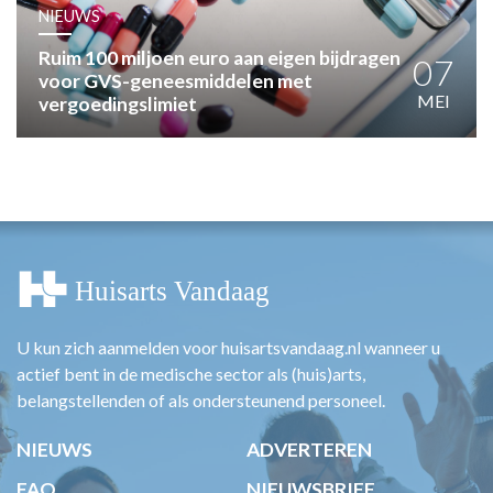
HUISARTSENPOST
NIEUWS
PRAKTIJKZAKEN
Ruim 100 miljoen euro aan eigen bijdragen
TARIEVEN
07
voor GVS-geneesmiddelen met
VPHUISARTSEN
MEI
vergoedingslimiet
MEDISCHE VAKHANDEL
INLOGGEN
REGISTRATIE
U kun zich aanmelden voor huisartsvandaag.nl wanneer u
actief bent in de medische sector als (huis)arts,
belangstellenden of als ondersteunend personeel.
NIEUWS
ADVERTEREN
FAQ
NIEUWSBRIEF