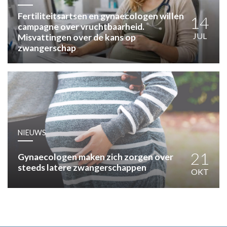
HUISARTSENPOST
PRAKTIJKZAKEN
Fertiliteitsartsen en gynaecologen willen
14
campagne over vruchtbaarheid.
TARIEVEN
JUL
Misvattingen over de kans op
VPHUISARTSEN
zwangerschap
MEDISCHE VAKHANDEL
INLOGGEN
REGISTRATIE
NIEUWS
21
Gynaecologen maken zich zorgen over
steeds latere zwangerschappen
OKT