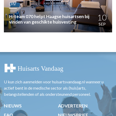
HUISARTSENPOST
LHV
PRAKTIJKZAKEN
TARIEVEN
10
H-team 070 helpt Haagse huisartsen bij
vinden van geschikte huisvesting
VPHUISARTSEN
SEP
MEDISCHE VAKHANDEL
INLOGGEN
REGISTRATIE
U kun zich aanmelden voor huisartsvandaag.nl wanneer u
actief bent in de medische sector als (huis)arts,
belangstellenden of als ondersteunend personeel.
NIEUWS
ADVERTEREN
FAQ
NIEUWSBRIEF