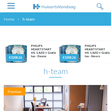
Home
h-team
NIEUWS
NIEUWS
OVERHEID
PHILIPS
PHILIPS
WETENSCHAP
HEARTSTART
HEARTSTART
HS-1 AED + Gratis
HS-1 AED + Gratis
ZORGVERZEKERAARS
tas - Deens
tas - Noors
€1008.26
€1008.26
ICT
h-team
NASCHOLINGEN
DOSSIER
ENQUÊTES
NHG
Premium
LHV
OPINIE