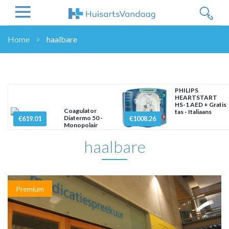
Home
haalbare
NIEUWS
NIEUWS
OVERHEID
PHILIPS
HEARTSTART
WETENSCHAP
HS-1 AED + Gratis
Coagulator
tas - Italiaans
ZORGVERZEKERAARS
Diatermo 50 -
€619.01
€1008.26
Monopolair
ICT
haalbare
NASCHOLINGEN
DOSSIER
ENQUÊTES
NHG
Premium
LHV
OPINIE