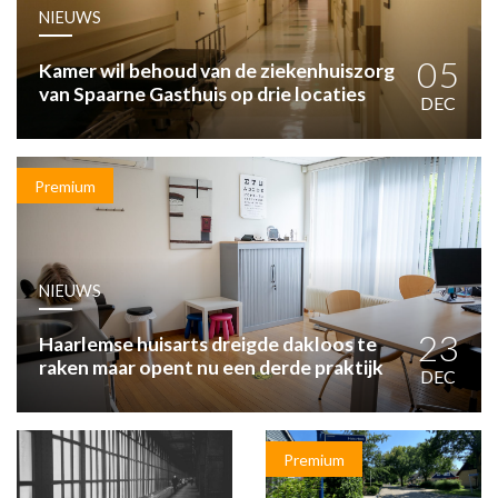
HUISARTSENPOST
NIEUWS
PRAKTIJKZAKEN
TARIEVEN
05
Kamer wil behoud van de ziekenhuiszorg
van Spaarne Gasthuis op drie locaties
VPHUISARTSEN
DEC
MEDISCHE VAKHANDEL
INLOGGEN
REGISTRATIE
Premium
NIEUWS
23
Haarlemse huisarts dreigde dakloos te
raken maar opent nu een derde praktijk
DEC
Premium