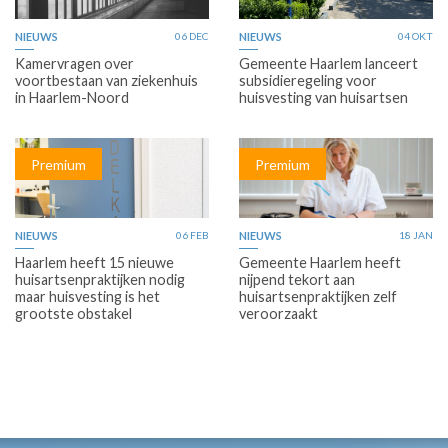
NIEUWS
06 DEC
NIEUWS
04 OKT
Kamervragen over
Gemeente Haarlem lanceert
voortbestaan van ziekenhuis
subsidieregeling voor
in Haarlem-Noord
huisvesting van huisartsen
Premium
Premium
NIEUWS
06 FEB
NIEUWS
18 JAN
Haarlem heeft 15 nieuwe
Gemeente Haarlem heeft
huisartsenpraktijken nodig
nijpend tekort aan
maar huisvesting is het
huisartsenpraktijken zelf
grootste obstakel
veroorzaakt