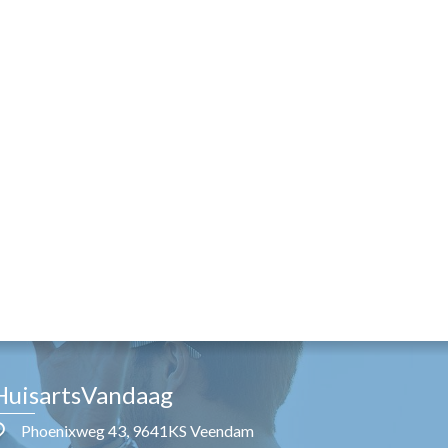
HuisartsVandaag
Phoenixweg 43, 9641KS Veendam