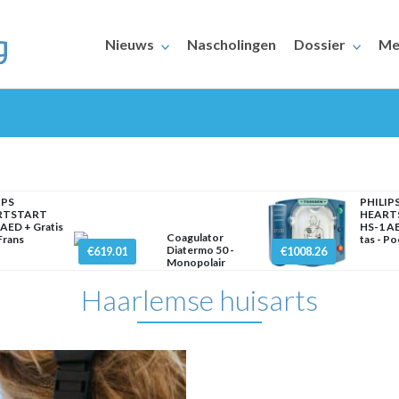
Nieuws
Nascholingen
Dossier
Me
IPS
PHILIP
RTSTART
HEART
AED + Gratis
HS-1 AE
Coagulator
 Frans
tas - Po
ERAARS
Diatermo 50 -
€619.01
€1008.26
Monopolair
Haarlemse huisarts