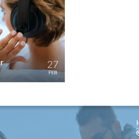
OST
EN
N
ANDEL
er
27
FEB