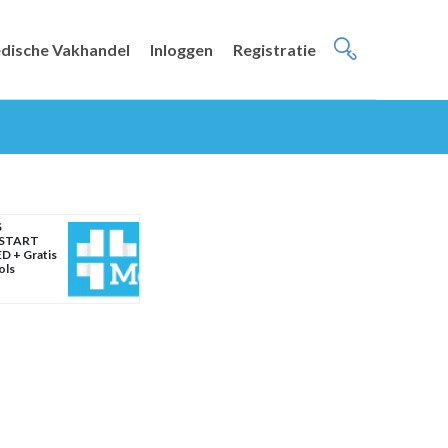
dische Vakhandel
Inloggen
Registratie
S
START
D + Gratis
ols