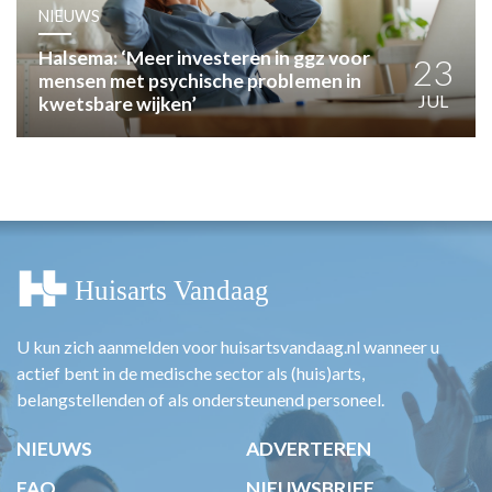
HUISARTSENPOST
NIEUWS
PRAKTIJKZAKEN
Halsema: ‘Meer investeren in ggz voor
TARIEVEN
23
mensen met psychische problemen in
VPHUISARTSEN
JUL
kwetsbare wijken’
MEDISCHE VAKHANDEL
INLOGGEN
REGISTRATIE
U kun zich aanmelden voor huisartsvandaag.nl wanneer u
actief bent in de medische sector als (huis)arts,
belangstellenden of als ondersteunend personeel.
NIEUWS
ADVERTEREN
FAQ
NIEUWSBRIEF