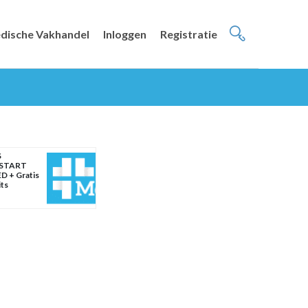
dische Vakhandel
Inloggen
Registratie
S
START
D + Gratis
its