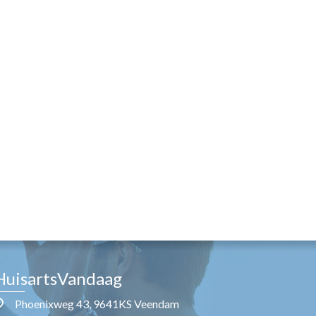
HuisartsVandaag
Phoenixweg 43, 9641KS Veendam