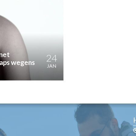
OST
EN
N
ANDEL
 met
24
caps wegens
JAN