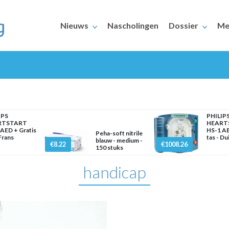
Nieuws
Nascholingen
Dossier
Me
IPS
PHILIP
RTSTART
HEART
AED + Gratis
HS-1 AE
Peha-soft nitrile
 Frans
tas - Du
ERAARS
blauw - medium -
€8.22
€1008.26
150 stuks
handicap