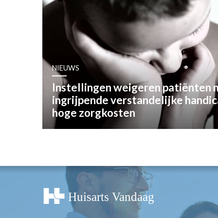
OPINIE
HUISARTSENP
PRAKTIJKZAK
TARIEVEN
VPHUISARTSE
NIEUWS
MEDISCHE VAKH
Instellingen weigeren patiënten
INLOGGEN
ingrijpende verstandelijke handi
REGISTRATIE
hoge zorgkosten