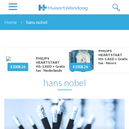
Home
hans nobel
NIEUWS
NIEUWS
OVERHEID
PHILIPS
HEARTSTART
WETENSCHAP
PHILIPS
HS-1 AED + Gratis
HEARTSTART
tas - Noors
ZORGVERZEKERAARS
HS-1 AED + Gratis
€1008.26
€1008.26
tas - Nederlands
ICT
hans nobel
NASCHOLINGEN
DOSSIER
ENQUÊTES
NHG
LHV
OPINIE