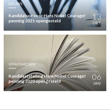
HUISARTSENPOST
NIEUWS
PRAKTIJKZAKEN
TARIEVEN
13
Kandidatuur voor Hans Nobel Courage!
penning 2021 opengesteld
VPHUISARTSEN
OKT
MEDISCHE VAKHANDEL
INLOGGEN
REGISTRATIE
VPHUISARTSEN
06
Kandidaatstelling Hans Nobel Courage!
penning 2020 opengesteld
JAN