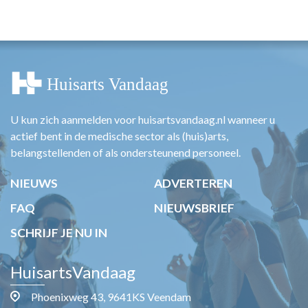
HUISARTSENPOST
PRAKTIJKZAKEN
TARIEVEN
VPHUISARTSEN
MEDISCHE VAKHANDEL
INLOGGEN
REGISTRATIE
U kun zich aanmelden voor huisartsvandaag.nl wanneer u
actief bent in de medische sector als (huis)arts,
belangstellenden of als ondersteunend personeel.
NIEUWS
ADVERTEREN
FAQ
NIEUWSBRIEF
SCHRIJF JE NU IN
HuisartsVandaag
Phoenixweg 43, 9641KS Veendam