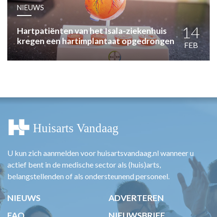
HUISARTSENPOST
NIEUWS
PRAKTIJKZAKEN
TARIEVEN
14
Hartpatiënten van het Isala-ziekenhuis
kregen een hartimplantaat opgedrongen
VPHUISARTSEN
FEB
MEDISCHE VAKHANDEL
INLOGGEN
REGISTRATIE
U kun zich aanmelden voor huisartsvandaag.nl wanneer u
actief bent in de medische sector als (huis)arts,
belangstellenden of als ondersteunend personeel.
NIEUWS
ADVERTEREN
FAQ
NIEUWSBRIEF