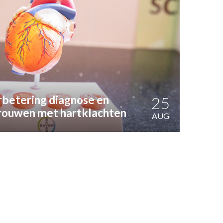
rbetering diagnose en
25
rouwen met hartklachten
AUG