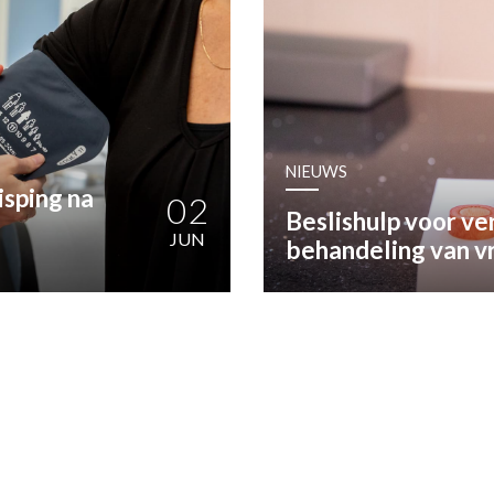
OST
EN
N
NIEUWS
ANDEL
isping na
02
Beslishulp voor ve
JUN
behandeling van v