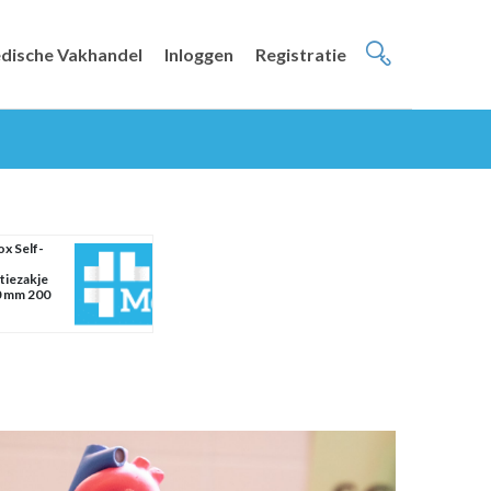
dische Vakhandel
Inloggen
Registratie
ox Self-
atiezakje
0 mm 200