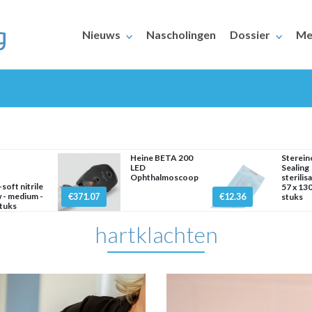
Nieuws
Nascholingen
Dossier
Me
Heine BETA 200
Sterein
LED
Sealing
Ophthalmoscoop
sterilis
soft nitrile
57 x 13
ERAARS
 - medium -
€371.07
€12.36
stuks
tuks
hartklachten