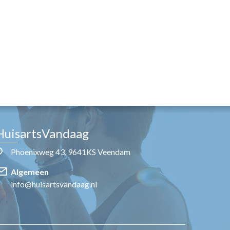
HuisartsVandaag
Phoenixweg 43, 9641KS Veendam
Algemeen
info@huisartsvandaag.nl