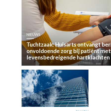
OPINIE
HUISARTSENP
PRAKTIJKZAK
TARIEVEN
VPHUISARTSE
NIEUWS
MEDISCHE VAKH
Tuchtzaak: Huisarts ontvangt ber
INLOGGEN
onvoldoende zorg bij patiënt met
REGISTRATIE
levensbedreigende hartklachten