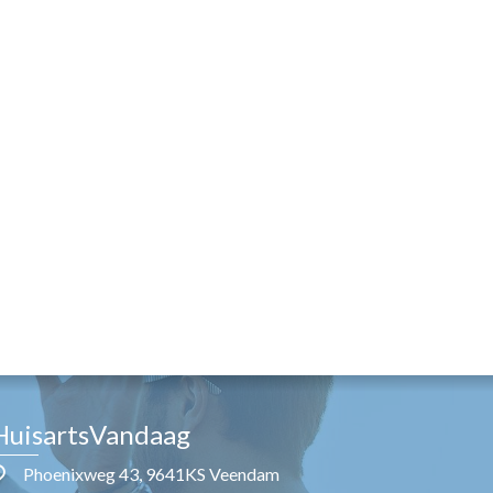
HuisartsVandaag
Phoenixweg 43, 9641KS Veendam