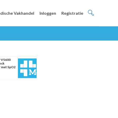
dische Vakhandel
Inloggen
Registratie
y VS600
eck
r met SpO2