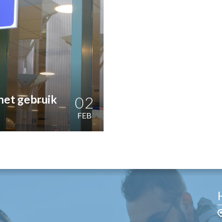
OST
EN
N
ANDEL
met gebruik
02
FEB