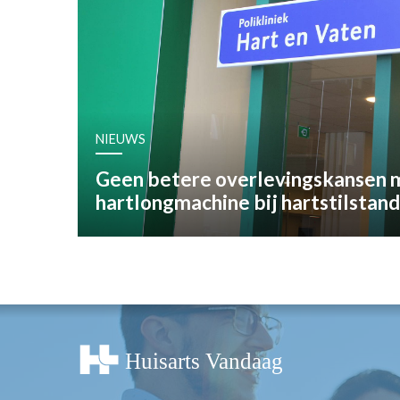
OPINIE
HUISARTSENP
PRAKTIJKZAK
TARIEVEN
VPHUISARTSE
NIEUWS
MEDISCHE VAKH
INLOGGEN
Geen betere overlevingskansen 
REGISTRATIE
hartlongmachine bij hartstilstand