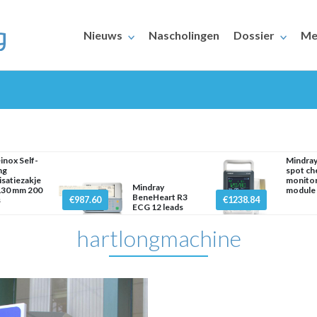
Nieuws
Nascholingen
Dossier
Me
inox Self-
Mindra
ng
spot ch
lisatiezakje
monito
Mindray
130 mm 200
module
ERAARS
BeneHeart R3
€987.60
€1238.84
s
ECG 12 leads
hartlongmachine