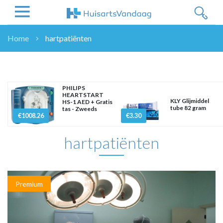
Home
hartpatiënten
NIEUWS
NIEUWS
OVERHEID
PHILIPS
HEARTSTART
WETENSCHAP
KLY Glijmiddel
HS-1 AED + Gratis
tube 82 gram
tas - Zweeds
ZORGVERZEKERAARS
€1008.26
€3.30
ICT
hartpatiënten
NASCHOLINGEN
DOSSIER
ENQUÊTES
NHG
Premium
LHV
OPINIE