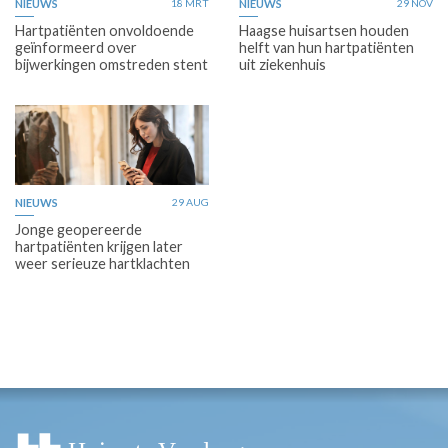
NIEUWS
18 MRT
NIEUWS
29 NOV
Hartpatiënten onvoldoende
Haagse huisartsen houden
geïnformeerd over
helft van hun hartpatiënten
bijwerkingen omstreden stent
uit ziekenhuis
NIEUWS
29 AUG
Jonge geopereerde
hartpatiënten krijgen later
weer serieuze hartklachten