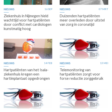
NIEUWS
16 SEP
NIEUWS
07 MRT
Ziekenhuis in Nijmegen hield
Duizenden hartpatiënten
wachttijd voor hartpatiënten
meer overleden door uitstel
door conflict met cardiologen
van zorg in coronatijd
kunstmatig hoog
NIEUWS
14 FEB
NIEUWS
13 MEI
Hartpatiënten van het Isala-
Telemonitoring van
ziekenhuis kregen een
hartpatiënten zorgt voor
hartimplantaat opgedrongen
forse reductie zorggebruik