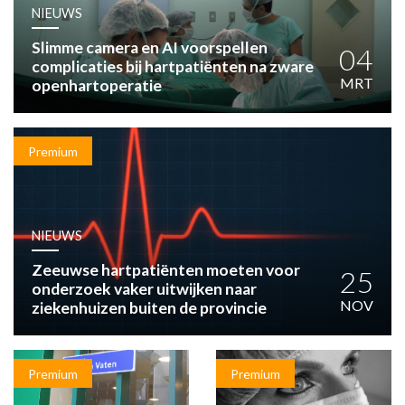
HUISARTSENPOST
NIEUWS
PRAKTIJKZAKEN
Slimme camera en AI voorspellen
TARIEVEN
04
complicaties bij hartpatiënten na zware
VPHUISARTSEN
MRT
openhartoperatie
MEDISCHE VAKHANDEL
INLOGGEN
REGISTRATIE
Premium
NIEUWS
Zeeuwse hartpatiënten moeten voor
25
onderzoek vaker uitwijken naar
NOV
ziekenhuizen buiten de provincie
Premium
Premium