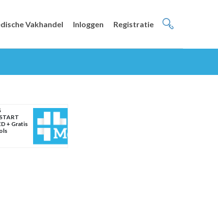
dische Vakhandel
Inloggen
Registratie
S
START
D + Gratis
ols