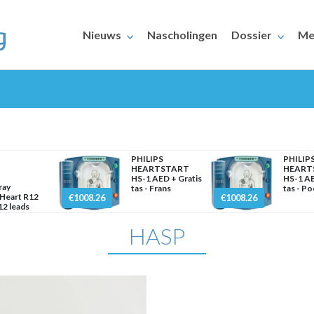
Nieuws
Nascholingen
Dossier
Me
PHILIPS
PHILIP
HEARTSTART
HEART
HS-1 AED + Gratis
HS-1 AE
ray
tas - Frans
tas - Po
ERAARS
Heart R12
€1008.26
€1008.26
2 leads
HASP