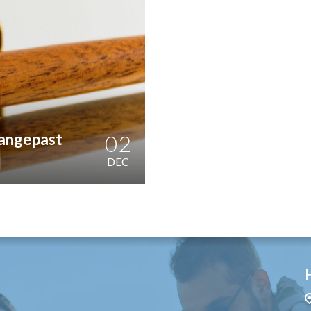
OST
EN
N
ANDEL
aangepast
02
DEC