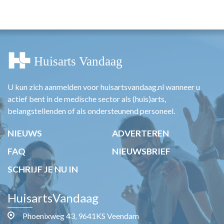
HUISARTSENPOST
PRAKTIJKZAKEN
TARIEVEN
VPHUISARTSEN
MEDISCHE VAKHANDEL
INLOGGEN
REGISTRATIE
U kun zich aanmelden voor huisartsvandaag.nl wanneer u
actief bent in de medische sector als (huis)arts,
belangstellenden of als ondersteunend personeel.
NIEUWS
ADVERTEREN
FAQ
NIEUWSBRIEF
SCHRIJF JE NU IN
HuisartsVandaag
Phoenixweg 43, 9641KS Veendam