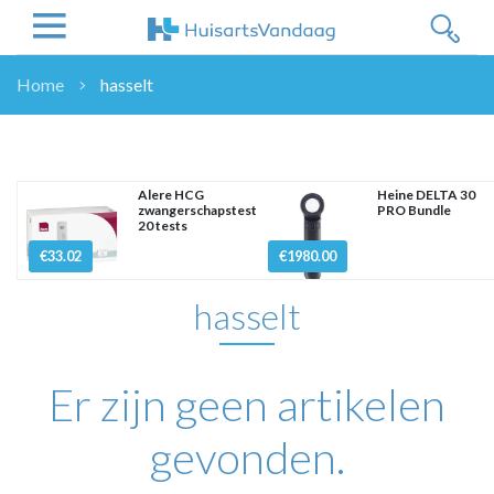
Home
hasselt
NIEUWS
NIEUWS
OVERHEID
Alere HCG
Heine DELTA 30
zwangerschapstest
PRO Bundle
WETENSCHAP
20 tests
ZORGVERZEKERAARS
€33.02
€1980.00
ICT
hasselt
NASCHOLINGEN
DOSSIER
ENQUÊTES
Er zijn geen artikelen
NHG
LHV
gevonden.
OPINIE