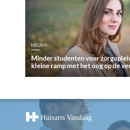
OPINIE
HUISARTSENP
PRAKTIJKZAK
TARIEVEN
VPHUISARTSE
NIEUWS
MEDISCHE VAKH
INLOGGEN
Minder studenten voor zorgopleid
REGISTRATIE
kleine ramp met het oog op de ver