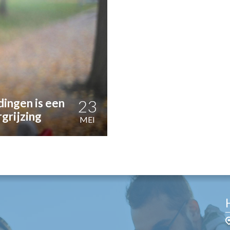
OST
EN
N
ANDEL
ingen is een
23
grijzing
MEI