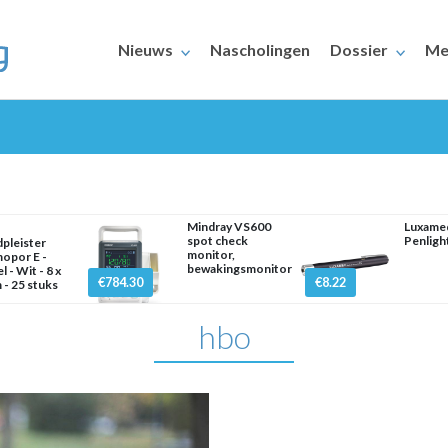
Nieuws
Nascholingen
Dossier
Me
Mindray VS600
Luxame
spot check
Penlight
dpleister
monitor,
opor E -
bewakingsmonitor
l - Wit - 8 x
ERAARS
€784.30
€8.22
 - 25 stuks
hbo