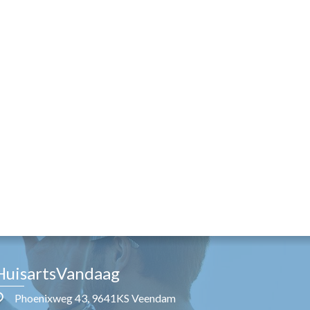
HuisartsVandaag
Phoenixweg 43, 9641KS Veendam