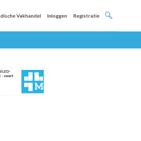
dische Vakhandel
Inloggen
Registratie
d LED-
 - zwart