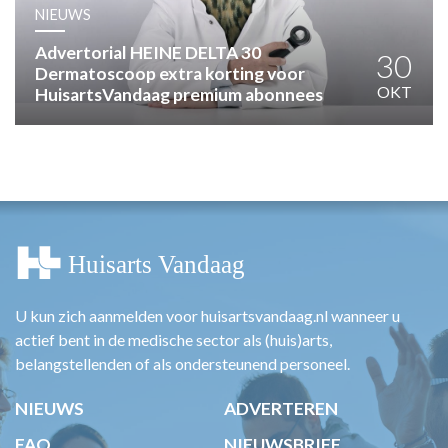
HUISARTSENPOST
NIEUWS
PRAKTIJKZAKEN
Advertorial HEINE DELTA 30
TARIEVEN
30
Dermatoscoop extra korting voor
VPHUISARTSEN
OKT
HuisartsVandaag premium abonnees
MEDISCHE VAKHANDEL
INLOGGEN
REGISTRATIE
U kun zich aanmelden voor huisartsvandaag.nl wanneer u
actief bent in de medische sector als (huis)arts,
belangstellenden of als ondersteunend personeel.
NIEUWS
ADVERTEREN
FAQ
NIEUWSBRIEF