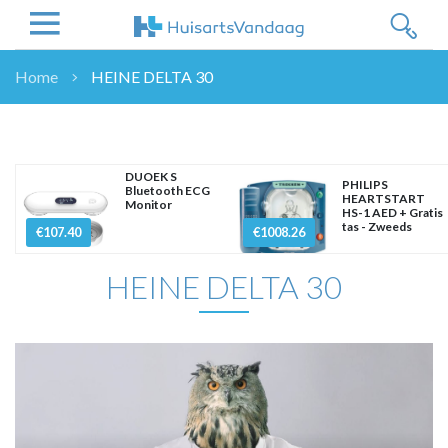
Home
HEINE DELTA 30
NIEUWS
NIEUWS
OVERHEID
DUOEK S
PHILIPS
Bluetooth ECG
WETENSCHAP
HEARTSTART
Monitor
HS-1 AED + Gratis
ZORGVERZEKERAARS
tas - Zweeds
€107.40
€1008.26
ICT
HEINE DELTA 30
NASCHOLINGEN
DOSSIER
ENQUÊTES
NHG
LHV
OPINIE