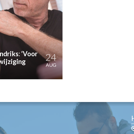
OST
EN
N
ANDEL
driks: ‘Voor
24
wijziging
AUG