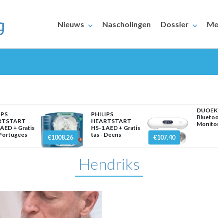
Nieuws
Nascholingen
Dossier
Me
DUOEK
IPS
PHILIPS
Blueto
RTSTART
HEARTSTART
Monito
AED + Gratis
HS-1 AED + Gratis
ERAARS
 Portugees
tas - Deens
€1008.26
€107.40
Hendriks