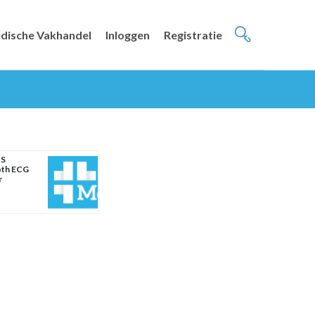
dische Vakhandel
Inloggen
Registratie
 S
oth ECG
r