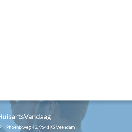
HuisartsVandaag
Phoenixweg 43, 9641KS Veendam