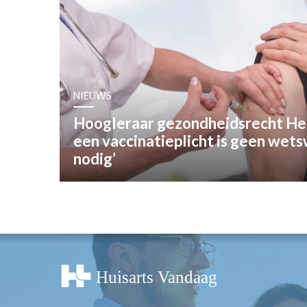
OPINIE
HUISARTSENP
PRAKTIJKZAK
TARIEVEN
VPHUISARTSE
NIEUWS
MEDISCHE VAKH
Hoogleraar gezondheidsrecht Hen
INLOGGEN
een vaccinatieplicht is geen wets
REGISTRATIE
nodig’