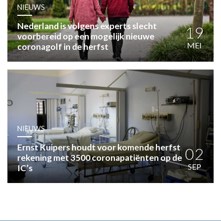
HUISARTSENPOST
NIEUWS
PRAKTIJKZAKEN
Nederland is volgens experts slecht
TARIEVEN
19
voorbereid op een mogelijk nieuwe
VPHUISARTSEN
MEI
coronagolf in de herfst
MEDISCHE VAKHANDEL
INLOGGEN
REGISTRATIE
NIEUWS
Ernst Kuipers houdt voor komende herfst
02
rekening met 3500 coronapatiënten op de
SEP
IC’s