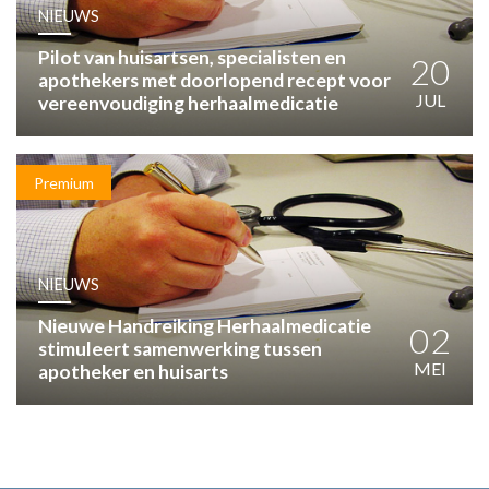
HUISARTSENPOST
NIEUWS
PRAKTIJKZAKEN
Pilot van huisartsen, specialisten en
TARIEVEN
20
apothekers met doorlopend recept voor
VPHUISARTSEN
JUL
vereenvoudiging herhaalmedicatie
MEDISCHE VAKHANDEL
INLOGGEN
REGISTRATIE
Premium
NIEUWS
Nieuwe Handreiking Herhaalmedicatie
02
stimuleert samenwerking tussen
MEI
apotheker en huisarts