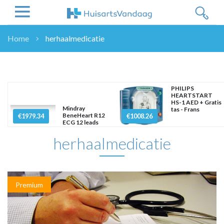
Home
herhaalmedicatie
NIEUWS
NIEUWS
OVERHEID
PHILIPS
HEARTSTART
WETENSCHAP
HS-1 AED + Gratis
Mindray
tas - Frans
ZORGVERZEKERAARS
BeneHeart R12
€1979.34
€1008.26
ECG 12 leads
ICT
herhaalmedicatie
NASCHOLINGEN
DOSSIER
ENQUÊTES
NHG
Premium
LHV
OPINIE