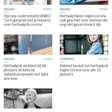
NIEUWS
09 MRT
NIEUWS
09 DEC
Oproep ouderenbond ANBO:
Herhaalprikken tegen corona
‘Ga in gesprek met je huisarts
ook geschikt voor mensen die
over herhaalprik corona’
nog niet gevaccineerd zijn
NIEUWS
11 NOV
OVERHEID
01 AUG
Herhaalprik verkleint bij 60-
Kabinet besluit tot herhaalprik
plussers de kans op
tegen corona voor alle 12-
ziekenhuisopname met bijna
plussers
drie keer